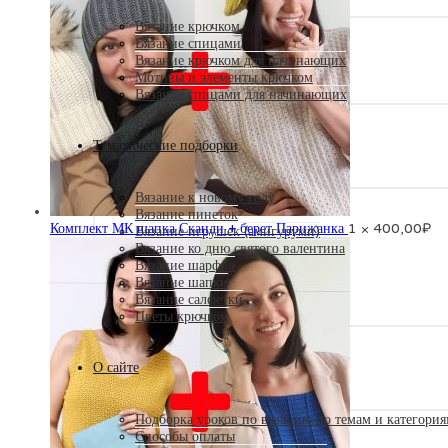
Вязание крючком
Вязание спицами
Вязание крючком для начинающих
Мотивы и элементы крючком
Вязание спицами для начинающих
Тематические подборки
Вязание к новому году
Вязание пинеток
Комплект МК шапка Сканди + берет Парижанка
1 ×
400,00
₽
Вязание игрушек (амигуруми)
Вязание ко дню святого валентина
Вязание шарфов
Вязание шапки
Вязание салфетки
Цветы крючком
О сайте
Подборка уроков по вязанию по темам и категори
Способы оплаты