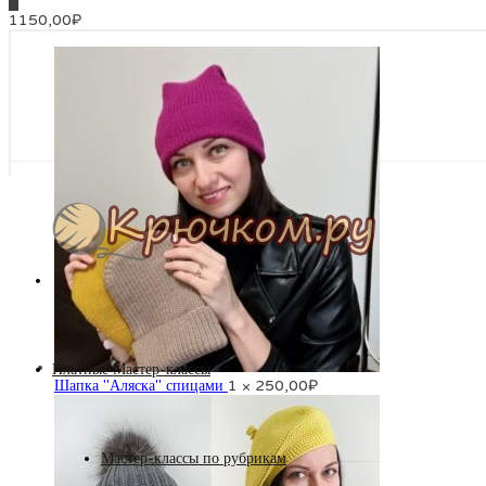
3
1150,00
₽
Платные Мастер-классы
Шапка "Аляска" спицами
1 ×
250,00
₽
Мастер-классы по рубрикам