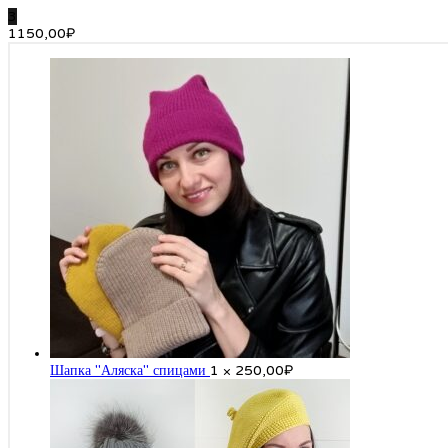
3
1150,00
₽
Шапка "Аляска" спицами
1 ×
250,00
₽