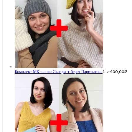
Комплект МК шапка Сканди + берет Парижанка
1 ×
400,00
₽