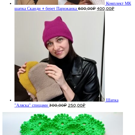
Комплект МК
Первоначальная
Текущая
шапка Сканди + берет Парижанка
600,00
₽
400,00
₽
цена
цена:
составляла
400,00₽.
600,00₽.
Шапка
Первоначальная
Текущая
"Аляска" спицами
300,00
₽
250,00
₽
цена
цена:
составляла
250,00₽.
300,00₽.