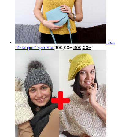
Топ
Первоначальная
Текущая
"Виктория" крючком
400,00
₽
300,00
₽
цена
цена:
составляла
300,00₽.
400,00₽.