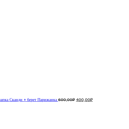
Первоначальная
Текущая
цена
цена:
составляла
400,00₽.
600,00₽.
апка Сканди + берет Парижанка
600,00
₽
400,00
₽
Первоначальная
Текущая
цена
цена:
составляла
250,00₽.
300,00₽.