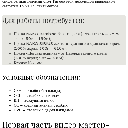
салфеток праздничный стол. Размер этой небольшой квадратной
салфетки 15 на 15 сантиметров.
Для работы потребуется:
Пряжа NAKO Bambino белого цвета (25% шерсть — 75 %
акрил; 50г — 130м);
Пряжа NAKO SIRIUS желтого, красного и оранжевого цвета
(100% акрил, 100г – 610м);
Пряжа «Детская новинка» от Пехорка зеленого цвета
(100% акрил; 50г — 200м);
Крючок № 2 мм.
Условные обозначения:
СБН – столбик без накида;
ССН – столбик с накидом;
ВП – воздушная петля;
СС – соединительный столбик;
С2Н – столбик с двумя накидами.
Первая часть видео мастер-