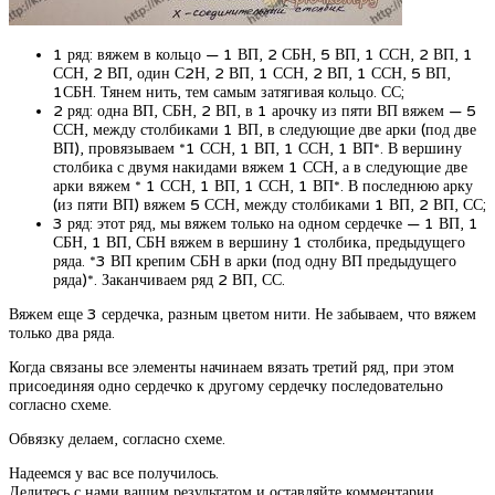
1 ряд: вяжем в кольцо — 1 ВП, 2 СБН, 5 ВП, 1 ССН, 2 ВП, 1
ССН, 2 ВП, один С2Н, 2 ВП, 1 ССН, 2 ВП, 1 ССН, 5 ВП,
1СБН. Тянем нить, тем самым затягивая кольцо. СС;
2 ряд: одна ВП, СБН, 2 ВП, в 1 арочку из пяти ВП вяжем — 5
ССН, между столбиками 1 ВП, в следующие две арки (под две
ВП), провязываем *1 ССН, 1 ВП, 1 ССН, 1 ВП*. В вершину
столбика с двумя накидами вяжем 1 ССН, а в следующие две
арки вяжем * 1 ССН, 1 ВП, 1 ССН, 1 ВП*. В последнюю арку
(из пяти ВП) вяжем 5 ССН, между столбиками 1 ВП, 2 ВП, СС;
3 ряд: этот ряд, мы вяжем только на одном сердечке — 1 ВП, 1
СБН, 1 ВП, СБН вяжем в вершину 1 столбика, предыдущего
ряда. *3 ВП крепим СБН в арки (под одну ВП предыдущего
ряда)*. Заканчиваем ряд 2 ВП, СС.
Вяжем еще 3 сердечка, разным цветом нити. Не забываем, что вяжем
только два ряда.
Когда связаны все элементы начинаем вязать третий ряд, при этом
присоединяя одно сердечко к другому сердечку последовательно
согласно схеме.
Обвязку делаем, согласно схеме.
Надеемся у вас все получилось.
Делитесь с нами вашим результатом и оставляйте комментарии.