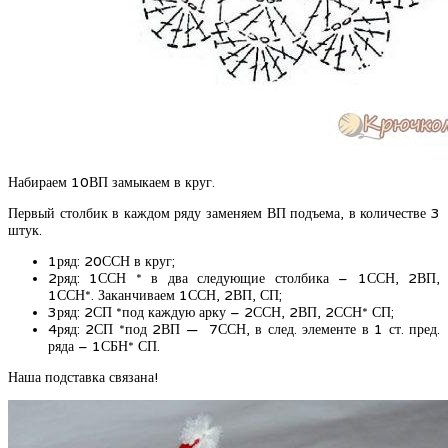
Набираем 10ВП замыкаем в круг.
Первый столбик в каждом ряду заменяем ВП подъема, в количестве 3
штук.
1ряд: 20ССН в круг;
2ряд: 1ССН * в два следующие столбика – 1ССН, 2ВП,
1ССН*. Заканчиваем 1ССН, 2ВП, СП;
3ряд: 2СП *под каждую арку – 2ССН, 2ВП, 2ССН* СП;
4ряд: 2СП *под 2ВП — 7ССН, в след. элементе в 1 ст. пред.
ряда – 1СБН* СП.
Наша подставка связана!