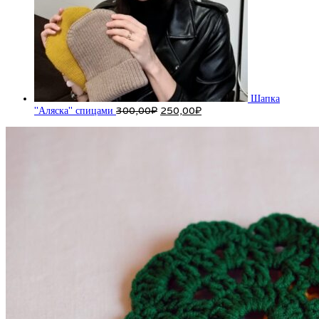
Шапка
Первоначальная
Текущая
"Аляска" спицами
300,00
₽
250,00
₽
цена
цена:
составляла
250,00₽.
300,00₽.