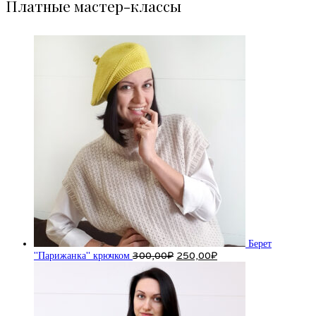
Платные мастер-классы
Берет
Первоначальная
Текущая
"Парижанка" крючком
300,00
₽
250,00
₽
цена
цена:
составляла
250,00₽.
300,00₽.