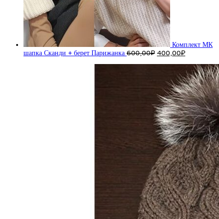
Комплект МК
Первоначальная
Текущая
шапка Сканди + берет Парижанка
600,00
₽
400,00
₽
цена
цена:
составляла
400,00₽.
600,00₽.