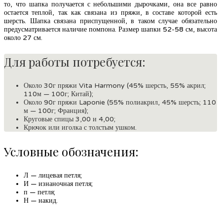
то, что шапка получается с небольшими дырочками, она все равно
остается теплой, так как связана из пряжи, в составе которой есть
шерсть. Шапка связана приспущенной, в таком случае обязательно
предусматривается наличие помпона. Размер шапки 52-58 см, высота
около 27 см.
Для работы потребуется:
Около 30г пряжи Vita Harmony (45% шерсть, 55% акрил;
110м — 100г; Китай);
Около 90г пряжи Laponie (55% полиакрил, 45% шерсть; 110
м — 100г; Франция);
Круговые спицы 3,00 и 4,00;
Крючок или иголка с толстым ушком.
Условные обозначения:
Л — лицевая петля;
И — изнаночная петля;
п — петля;
Н — накид.