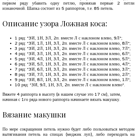
первом ряду убавить одну петлю, провязав первые 2 петли
изнаночной. Шапка состоит из 5 раппортов, т.е. 85 петель.
Описание узора Ложная коса:
1 ряд: *3И, 1Н, 3Л, 2п. вместе Л с наклоном влево, 9Л*;
2 ряд: *3И, 1Л, 1Н, 3Л, 2п. вместе Л с наклоном влево, 8Л*;
3 ряд: *3И, 2Л, 1Н, 3Л, 2п. вместе Л с наклоном влево, 7Л*;
4 ряд: *3И, 3Л, 1Н, 3Л, 2п. вместе Л с наклоном влево, 6Л*;
5 ряд: *3И, 4Л, 1Н, 3Л, 2п. вместе Л с наклоном влево, 5Л*;
6 ряд: *3И, 5Л, 1Н, 3Л, 2п. вместе Л с наклоном влево, 4Л*;
7 ряд: *3И, 6Л, 1Н, 3Л, 2п. вместе Л с наклоном влево, 3Л*;
8 ряд: *3И, 7Л, 1Н, 3Л, 2п. вместе Л с наклоном влево, 2Л*;
9 ряд: *3И, 8Л, 1Н, 3Л, 2п. вместе Л с наклоном влево, 1Л*;
10 ряд: *3И, 9Л, 1Н, 3Л, 2п. вместе Л с наклоном влево*.
Вяжете 4 раппорта в высоту (в нашем случае это 17 см), затем,
начиная с 1го ряда нового раппорта начинаете вязать макушку.
Вязание макушки
По мере сокращения петель нужно будет либо пользоваться методом
вытягивания петель на спицах (меджик луп), либо переходить на