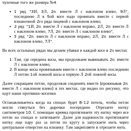
чулочные того же размера №4.
1 ряд: *3И, 3Л, 2п. вместе Л с наклоном влево, 9Л*,
последнюю Л в 5ой косе надо провязать вместе с первой
изнаночной 2го ряда лицевой с наклоном влево;
2 ряд: *1И, 2п. вместе Л с наклоном вправо, 2Л, 2п. вместе Л
с наклоном влево, 7Л, 2п. вместе Л с наклоном влево*;
3 ряд: *2п. вместе Л с наклоном вправо, 2Л, 2п. вместе Л с
наклоном влево, 7Л*.
Во всех остальных рядах мы делаем убавки в каждой косе в 2х местах:
Там, где середина косы, мы продолжаем вывязывать 2п. вместе
Л с наклоном влево;
В конце косы провязываем вместе с наклоном влево последнюю
Л петлю 1ой ложной косы и первую Л 2ой ложной косы.
Далее сокращаем петли, продолжая соединять вместе (провязывая 2п.
вместе Л с наклоном влево) в тех местах, где видно по рисунку, что
идут наши протяжки-косички.
Останавливаетесь когда на спицах будет 8-12 петель, чтобы петли
могли стянуться без дырочки посередине. Отрезаете нитку
сантиметров 10. С помощью крючка протягиваете эту нитку через все
петли на спицах и затягиваете. Далее для надежности протягиваете
нитку еще пару раз за петли по кругу и запускаете нить через
центральное отверстие на изнанку. Там закрепляете и отрезаете нить.