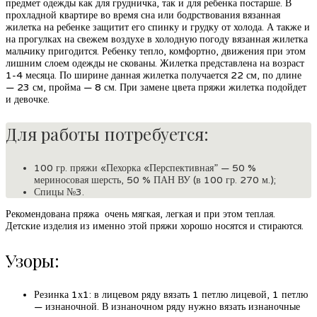
предмет одежды как для грудничка, так и для ребенка постарше. В
прохладной квартире во время сна или бодрствования вязанная
жилетка на ребенке защитит его спинку и грудку от холода. А также и
на прогулках на свежем воздухе в холодную погоду вязанная жилетка
мальчику пригодится. Ребенку тепло, комфортно, движения при этом
лишним слоем одежды не скованы. Жилетка представлена на возраст
1-4 месяца. По ширине данная жилетка получается 22 см, по длине
— 23 см, пройма — 8 см. При замене цвета пряжи жилетка подойдет
и девочке.
Для работы потребуется:
100 гр. пряжи «Пехорка «Перспективная” — 50 %
мериносовая шерсть, 50 % ПАН ВУ (в 100 гр. 270 м.);
Спицы №3.
Рекомендована пряжа очень мягкая, легкая и при этом теплая.
Детские изделия из именно этой пряжи хорошо носятся и стираются.
Узоры:
Резинка 1х1: в лицевом ряду вязать 1 петлю лицевой, 1 петлю
— изнаночной. В изнаночном ряду нужно вязать изнаночные