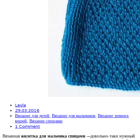
Leyla
29.03.2016
Вязание для детей
,
Вязание для мальчиков
,
Вязание зимних
вещей
,
Вязание спицами
1 Comment
Вязанная
жилетка для мальчика спицами
—довольно-таки нужный