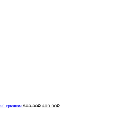
Первоначальная
Текущая
цена
цена:
составляла
400,00₽.
500,00₽.
н" крючком
500,00
₽
400,00
₽
Первоначальная
Текущая
цена
цена:
составляла
250,00₽.
300,00₽.