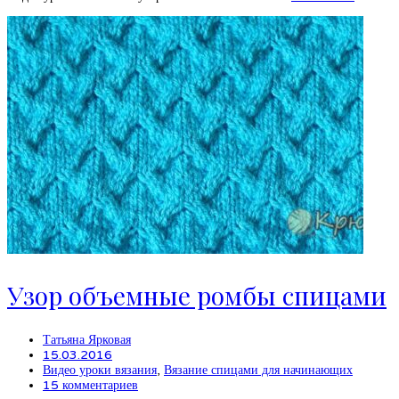
Узор объемные ромбы спицами
Татьяна Ярковая
15.03.2016
Видео уроки вязания
,
Вязание спицами для начинающих
15 комментариев