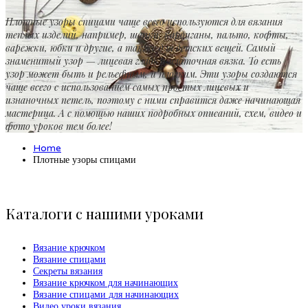
Плотные узоры спицами чаще всего используются для вязания
теплых изделий, например, шапки, кардиганы, пальто, кофты,
варежки, юбки и другие, а также для детских вещей. Самый
знаменитый узор — лицевая гладь и платочная вязка. То есть
узор может быть и рельефным, и плоским. Эти узоры создаются
чаще всего с использованием самых простых лицевых и
изнаночных петель, поэтому с ними справится даже начинающая
мастерица. А с помощью наших подробных описаний, схем, видео и
фото уроков тем более!
Home
Плотные узоры спицами
Каталоги с нашими уроками
Вязание крючком
Вязание спицами
Секреты вязания
Вязание крючком для начинающих
Вязание спицами для начинающих
Видео уроки вязания