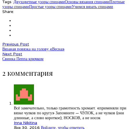
Tags :
Двухцветные узоры спицами
Основы вязания спицами
Плотные
узоры спицами
Простые узоры спицами
Учимся вязать спицами
Share:
Previous Post
Вязаная повязка на голову «Весна»
Next Post
Свинка Пеппа крючком
2 комментария
Всё замечательно, только грамотность хромает. «применяли при
вязке чулков по кругу» Запомните — ЧУЛОК, а не чулков (они
длинные, а слово короткое); НОСКОВ, а не носок
Inna Nikitina
Янв 30, 2016
Войдите, чтобы ответить