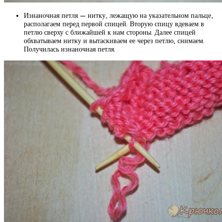
Изнаночная петля — нитку, лежащую на указательном пальце,
располагаем перед первой спицей. Вторую спицу вдеваем в
петлю сверху с ближайшей к нам стороны. Далее спицей
обхватываем нитку и вытаскиваем ее через петлю, снимаем.
Получилась изнаночная петля.