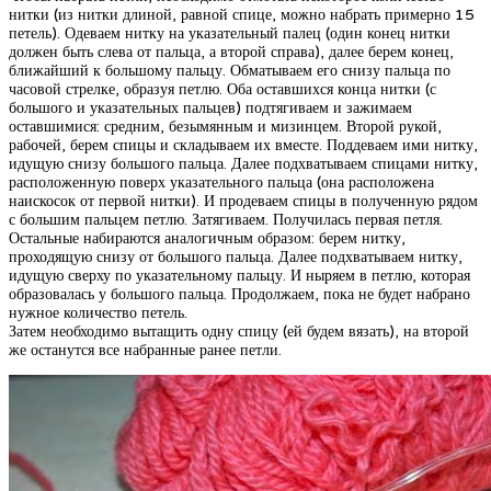
нитки (из нитки длиной, равной спице, можно набрать примерно 15
петель). Одеваем нитку на указательный палец (один конец нитки
должен быть слева от пальца, а второй справа), далее берем конец,
ближайший к большому пальцу. Обматываем его снизу пальца по
часовой стрелке, образуя петлю. Оба оставшихся конца нитки (с
большого и указательных пальцев) подтягиваем и зажимаем
оставшимися: средним, безымянным и мизинцем. Второй рукой,
рабочей, берем спицы и складываем их вместе. Поддеваем ими нитку,
идущую снизу большого пальца. Далее подхватываем спицами нитку,
расположенную поверх указательного пальца (она расположена
наискосок от первой нитки). И продеваем спицы в полученную рядом
с большим пальцем петлю. Затягиваем. Получилась первая петля.
Остальные набираются аналогичным образом: берем нитку,
проходящую снизу от большого пальца. Далее подхватываем нитку,
идущую сверху по указательному пальцу. И ныряем в петлю, которая
образовалась у большого пальца. Продолжаем, пока не будет набрано
нужное количество петель.
Затем необходимо вытащить одну спицу (ей будем вязать), на второй
же останутся все набранные ранее петли.