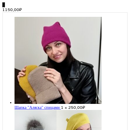
3
1150,00
₽
Шапка "Аляска" спицами
1 ×
250,00
₽