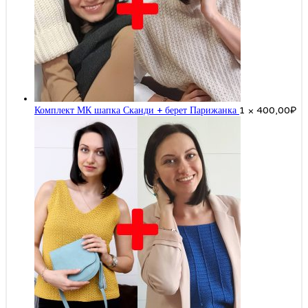
Комплект МК шапка Сканди + берет Парижанка
1 ×
400,00
₽