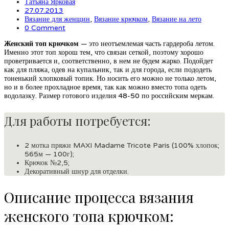
Татьяна Ярковая
27.07.2013
Вязание для женщин
,
Вязание крючком
,
Вязание на лето
0 Comment
Женский топ крючком
— это неотъемлемая часть гардероба летом.
Именно этот топ хорош тем, что связан сеткой, поэтому хорошо
проветривается и, соответственно, в нем не будем жарко. Подойдет
как для пляжа, одев на купальник, так и для города, если пододеть
тоненький хлопковый топик. Но носить его можно не только летом,
но и в более прохладное время, так как можно вместо топа одеть
водолазку. Размер готового изделия 48-50 по российским меркам.
Для работы потребуется:
2 мотка пряжи MAXI Madame Tricote Paris (100% хлопок;
565м — 100г);
Крючок №2,5;
Декоративный шнур для отделки.
Описание процесса вязания
женского топа крючком: