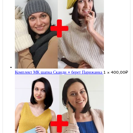
Комплект МК шапка Сканди + берет Парижанка
1 ×
400,00
₽