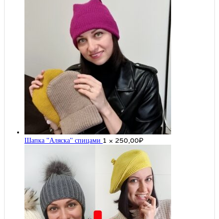
Шапка "Аляска" спицами
1 ×
250,00
₽