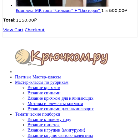
Комплект МК топы "Сильвия" + "Виктория"
1 ×
500,00
₽
Total:
1150,00
₽
View Cart
Checkout
Платные Мастер-классы
Мастер-классы по рубрикам
Вязание крючком
Вязание спицами
Вязание крючком для начинающих
Мотивы и элементы крючком
Вязание спицами для начинающих
Тематические подборки
Вязание к новому году
Вязание пинеток
Вязание игрушек (амигуруми)
Вязание ко дню святого валентина