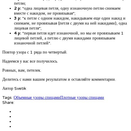
петлю;
2 р:
*одна лицевая петля, одну изнаночную петлю снимаем
вместе с накидом, не провязывая*;
3 р:
*к петле с одним накидом, накидываем еще один накид и
снимаем, не провязывая (петля с двумя на ней накидами), одна
лицевая петля*;
4 р:
*первая петля идет изнаночной, но мы ее провязываем 1
лицевой петлей, а петлю с двумя накидами провязываем
изнаночной петлей*.
Повтор узора с 1 ряда по четвертый.
Надеемся у вас все получилось.
Ровных, вам, петелек.
Делитесь с нами вашим результатом и оставляйте комментарии.
Автор Svetik
Tags :
Объемные узоры спицами
Плотные узоры спицами
Share: