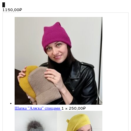
3
1150,00
₽
Шапка "Аляска" спицами
1 ×
250,00
₽