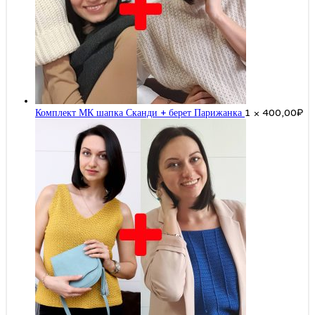
Комплект МК шапка Сканди + берет Парижанка
1 ×
400,00
₽