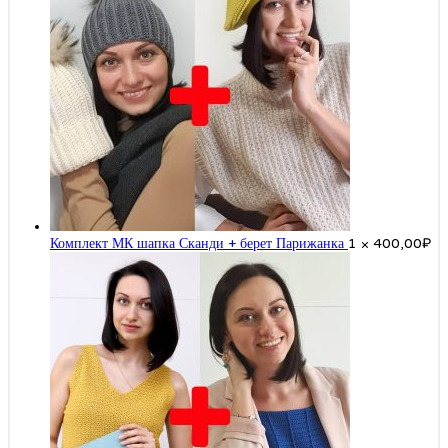
Комплект МК шапка Сканди + берет Парижанка
1 ×
400,00
₽