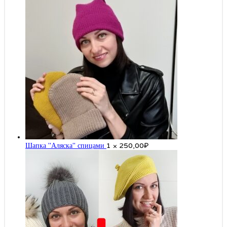
Шапка "Аляска" спицами
1 ×
250,00
₽