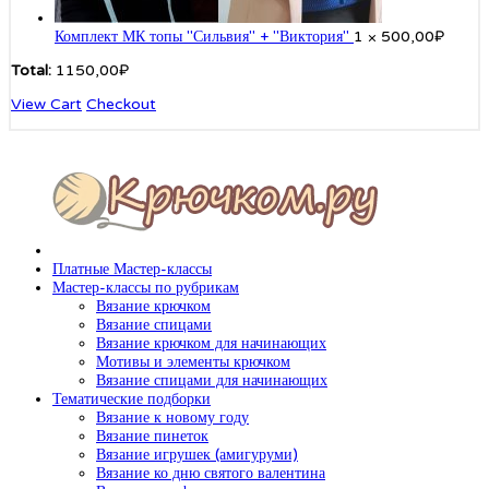
Комплект МК топы "Сильвия" + "Виктория"
1 ×
500,00
₽
Total:
1150,00
₽
View Cart
Checkout
Платные Мастер-классы
Мастер-классы по рубрикам
Вязание крючком
Вязание спицами
Вязание крючком для начинающих
Мотивы и элементы крючком
Вязание спицами для начинающих
Тематические подборки
Вязание к новому году
Вязание пинеток
Вязание игрушек (амигуруми)
Вязание ко дню святого валентина