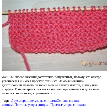
Данный способ вязания достаточно популярный, потому что быстро
усваивается и имеет простую технику. Из обыкновенной
двусторонней платочной вязки можно связать платок, шапку или
шарфик. В наше время она также широко применяется и для вязки
планок к кофточкам, воротников и т. п.
Tags :
Двухсторонние узоры спицами
Основы вязания
спицами
Плотные узоры спицами
Простые узоры спицами