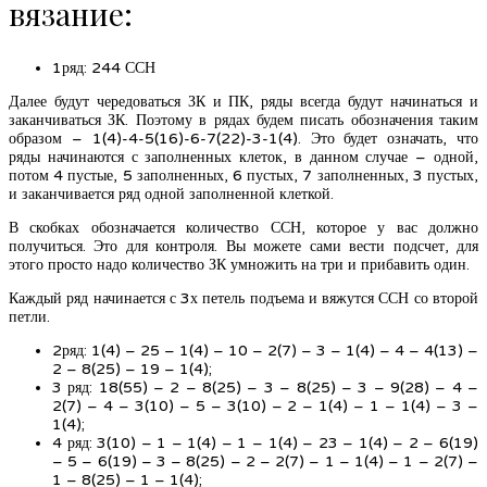
вязание:
1ряд: 244 ССН
Далее будут чередоваться ЗК и ПК, ряды всегда будут начинаться и
заканчиваться ЗК. Поэтому в рядах будем писать обозначения таким
образом – 1(4)-4-5(16)-6-7(22)-3-1(4). Это будет означать, что
ряды начинаются с заполненных клеток, в данном случае – одной,
потом 4 пустые, 5 заполненных, 6 пустых, 7 заполненных, 3 пустых,
и заканчивается ряд одной заполненной клеткой.
В скобках обозначается количество ССН, которое у вас должно
получиться. Это для контроля. Вы можете сами вести подсчет, для
этого просто надо количество ЗК умножить на три и прибавить один.
Каждый ряд начинается с 3х петель подъема и вяжутся ССН со второй
петли.
2ряд: 1(4) – 25 – 1(4) – 10 – 2(7) – 3 – 1(4) – 4 – 4(13) –
2 – 8(25) – 19 – 1(4);
3 ряд: 18(55) – 2 – 8(25) – 3 – 8(25) – 3 – 9(28) – 4 –
2(7) – 4 – 3(10) – 5 – 3(10) – 2 – 1(4) – 1 – 1(4) – 3 –
1(4);
4 ряд: 3(10) – 1 – 1(4) – 1 – 1(4) – 23 – 1(4) – 2 – 6(19)
– 5 – 6(19) – 3 – 8(25) – 2 – 2(7) – 1 – 1(4) – 1 – 2(7) –
1 – 8(25) – 1 – 1(4);