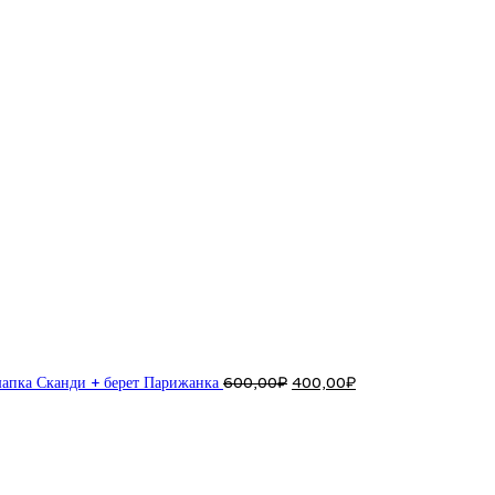
Первоначальная
Текущая
цена
цена:
составляла
400,00₽.
600,00₽.
апка Сканди + берет Парижанка
600,00
₽
400,00
₽
Первоначальная
Текущая
цена
цена:
составляла
500,00₽.
800,00₽.