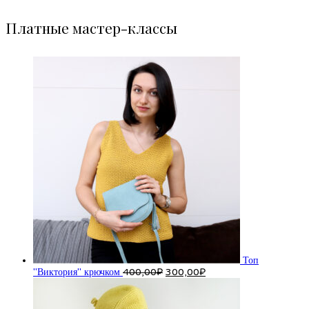
Платные мастер-классы
Топ
Первоначальная
Текущая
"Виктория" крючком
400,00
₽
300,00
₽
цена
цена:
составляла
300,00₽.
400,00₽.