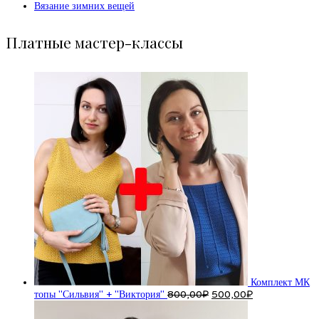
Вязание зимних вещей
Платные мастер-классы
Комплект МК
Первоначальная
Текущая
топы "Сильвия" + "Виктория"
800,00
₽
500,00
₽
цена
цена:
составляла
500,00₽.