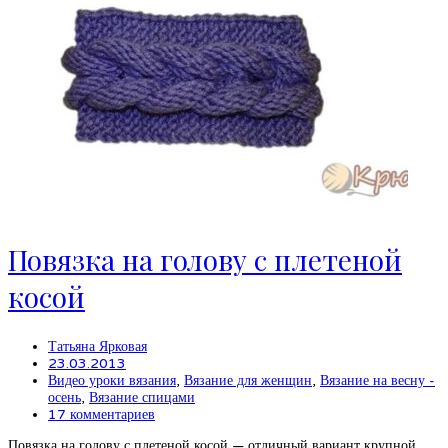
Повязка на голову с плетеной
косой
Татьяна Ярковая
23.03.2013
Видео уроки вязания
,
Вязание для женщин
,
Вязание на весну -
осень
,
Вязание спицами
17 комментариев
Повязка на голову с плетеной косой — отличный вариант крупной